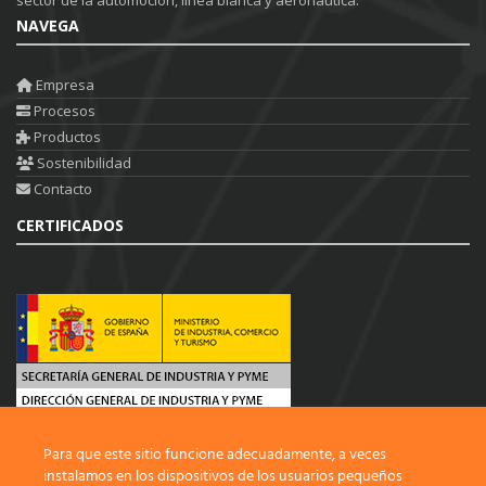
NAVEGA
Empresa
Procesos
Productos
Sostenibilidad
Contacto
CERTIFICADOS
EMPRESA BENEFICIARIA:
JORDAN MARTORELL S.L.
NIF:
B61747119
Para que este sitio funcione adecuadamente, a veces
instalamos en los dispositivos de los usuarios pequeños
PROYECTO:
INNOVAR E INVERTIR: RESPUESTA A LA CRISIS